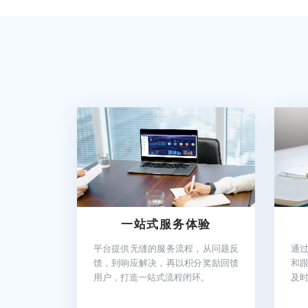
一站式服务体验
平台提供无缝的服务流程，从问题反
通
馈，到响应解决，再以积分奖励回馈
和
用户，打造一站式流程闭环。
及