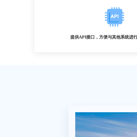
提供API接口，方便与其他系统进