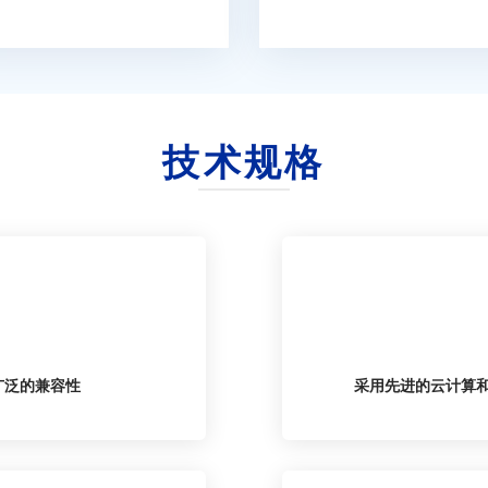
技术规格
广泛的兼容性
采用先进的云计算