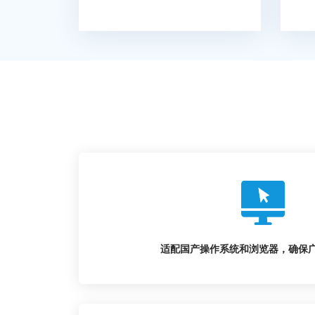
适配国产操作系统和浏览器，确保