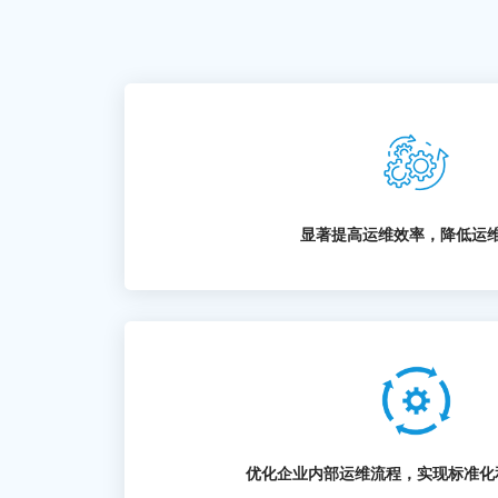
显著提高运维效率，降低运
优化企业内部运维流程，实现标准化