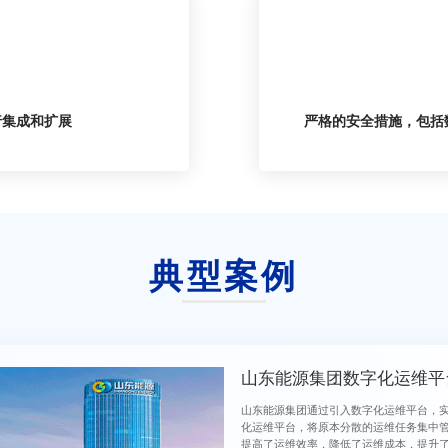
行集成和扩展
严格的安全措施，包括
典型案例
山东能源集团数字化运维平
山东能源集团通过引入数字化运维平台，
化运维平台，将原本分散的运维任务集中
提高了运维效率，降低了运维成本，提升