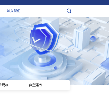
加入我们
术规格
典型案例