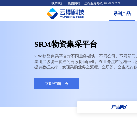
联系我们
集团网站
运维服务热线 400-8899299
系列产品
SRM物资集采平台
SRM物资集采平台对不同业务板块、不同公司、不同部门
集团层级统一管控的高效协同作业。在业务流转过程中，
提供数据支撑，实现采购业务全流程、全场景、全业态的
立即咨询
产品简介