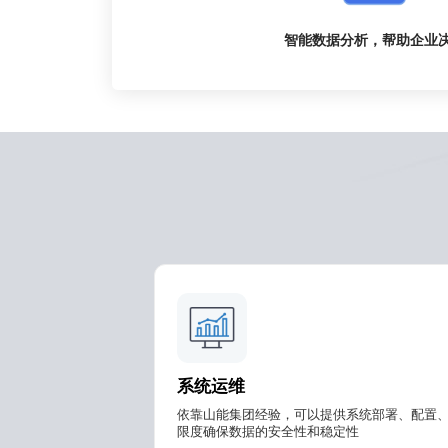
智能数据分析，帮助企业
系统运维
依靠山能集团经验，可以提供系统部署、配置
限度确保数据的安全性和稳定性