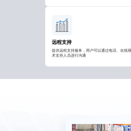
远程支持
提供远程支持服务，用户可以通过电话、在线
术支持人员进行沟通