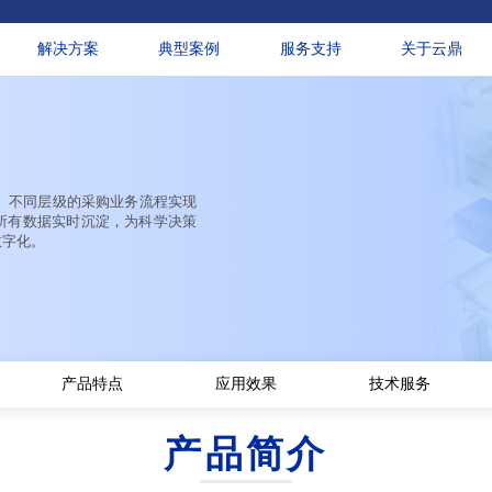
解决方案
典型案例
服务支持
关于云鼎
、不同层级的采购业务流程实现
所有数据实时沉淀，为科学决策
数字化。
产品特点
应用效果
技术服务
产品简介