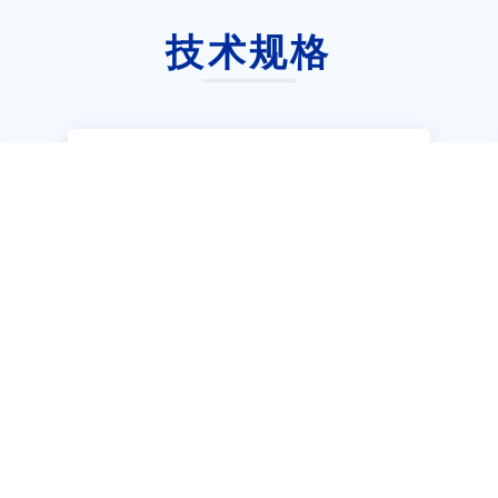
技术规格
兼容性：兼容当前主流浏览器及最新版本，并
向下至少兼容3个版本