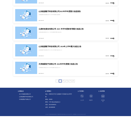
2025-08-29
查看详情
山东能源数字科技有限公司2025年半年度重大信息报告
山东能源数字科技有限公司2025年半年度重大信息报告
2025-08-29
查看详情
云鼎科技股份有限公司 2025 年半年度财务等重大信息公告
云鼎科技股份有限公司2025 年半年度财务等重大信息公告
2025-08-29
查看详情
山东能源数字科技有限公司 2024年上半年重大信息公告
山东能源数字科技有限公司2024年上半年重大信息公告.pdf
2025-08-14
查看详情
天津德通电气有限公司 2024年半年度重大信息公告
天津德通电气有限公司2024年半年度重大信息公告.pdf
2025-08-14
查看详情
‹
›
1
2
3
4
权属企业
联系我们
关注我们
信访举报
北斗天地股份有限公司
地址：济南市历下区工业南路57-1号高新万达J3写字
山东能源数字科技有限公司
楼
天津德通电气有限公司
邮编：250000
公众号
视频号
受理渠
道
邮箱：YDKJ@yundingkeji.cn
传真：0531-88190331
运维：400-8899299
© 2018 云鼎科技股份有限公司 版权所有
鲁ICP备2021024002号-2
公网安备 37010102001234号