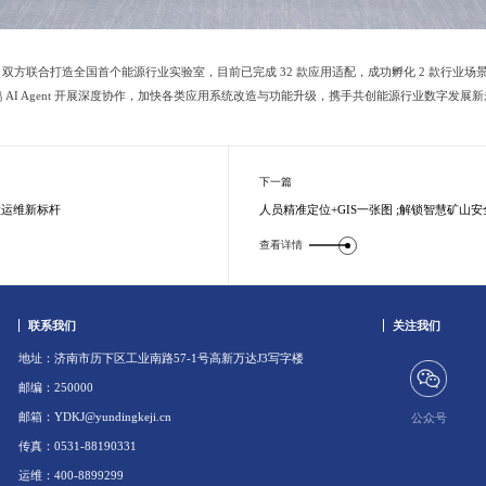
双方联合打造全国首个能源行业实验室，目前已完成 32 款应用适配，成功孵化 2 款行业
AI Agent 开展深度协作，加快各类应用系统改造与功能升级，携手共创能源行业数字发展
下一篇
慧运维新标杆
人员精准定位+GIS一张图 ;解锁智慧矿山
查看详情
联系我们
关注我们
地址：济南市历下区工业南路57-1号高新万达J3写字楼
邮编：250000
邮箱：YDKJ@yundingkeji.cn
公众号
传真：0531-88190331
运维：400-8899299