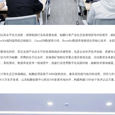
绕以高水平自主创新，保障能源行业高质量发展、鲲鹏计算产业生态发展现状等内容展开，赋
Kit端到端系统迁移能力、GaussDB数据库介绍、BoostKit数据库使能优化等核心技术
数智化转型、坚定走国产化自主可控发展路线的关键举措，也是企业补齐技术短板、搭建专业
深化与华为鲲鹏、昇腾的全方位合作，加速煤矿智能化等重点项目落地见效。活动要求全体参
维、系统测试、数据库改造等一线场景中，借鉴行业优秀数字化实践经验，破解技术落地难题
计算生态正快速崛起。鲲鹏处理器基于ARM架构优化，兼具高性能与低功耗优势。历经七年发
415万名开发者。山东鲲鹏创新中心联合500多家本地伙伴，构建构建1500余个技术认证方案。开